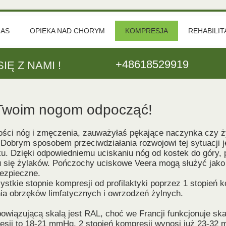
NAS
OPIEKA NAD CHORYM
KOMPRESJA
REHABILIT
STOMIA
STAW SK
+48618529919
IĘ Z NAMI !
HIGIENA - MYCIE CIAŁA
STAW KO
HIGIENA - MYCIE GŁOWY
NADGARST
Twoim nogom odpocząć!
HIGIENA INTYMNA
REKONSTR
WYROBY CHŁONNE - DOBÓR
ENDOPRO
kości nóg i zmęczenia, zauważyłaś pękające naczynka czy ż
obrym sposobem przeciwdziałania rozwojowi tej sytuacji j
WYROBY CHŁONNE - TECHNIKA ZAKŁADANIA
oku. Dzięki odpowiedniemu uciskaniu nóg od kostek do góry,
 się żylaków. Pończochy uciskowe Veera mogą służyć jako 
PROFILAKTYKA PRZECIWODLEŻYNOWA
bezpieczne.
kie stopnie kompresji od profilaktyki poprzez 1 stopień kom
nia obrzęków limfatycznych i owrzodzeń żylnych.
owiązującą skalą jest RAL, choć we Francji funkcjonuje sk
esji to 18-21 mmHg, 2 stopień kompresji wynosi już 23-32 