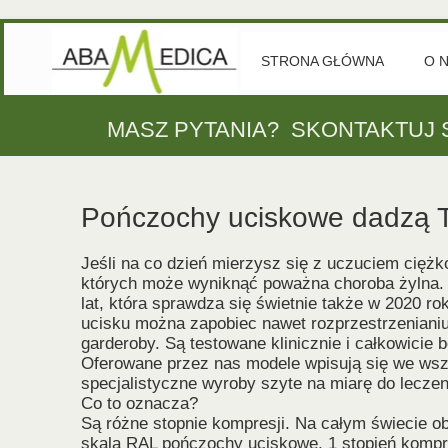
STRONA GŁÓWNA
O 
MASZ PYTANIA? SKONTAKTUJ S
Pończochy uciskowe dadzą 
Jeśli na co dzień mierzysz się z uczuciem cięż
których może wyniknąć poważna choroba żylna. D
lat, która sprawdza się świetnie także w 2020 r
ucisku można zapobiec nawet rozprzestrzenianiu
garderoby. Są testowane klinicznie i całkowicie 
Oferowane przez nas modele wpisują się we wszyst
specjalistyczne wyroby szyte na miarę do lecze
Co to oznacza?
Są różne stopnie kompresji. Na całym świecie ob
skalą RAL pończochy uciskowe, 1 stopień kompr