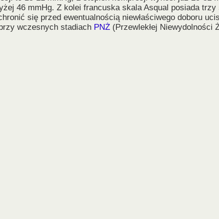
powyżej 46 mmHg. Z kolei francuska skala Asqual posiada tr
hronić się przed ewentualnością niewłaściwego doboru uci
o przy wczesnych stadiach
PNŻ
(Przewlekłej Niewydolności Ż