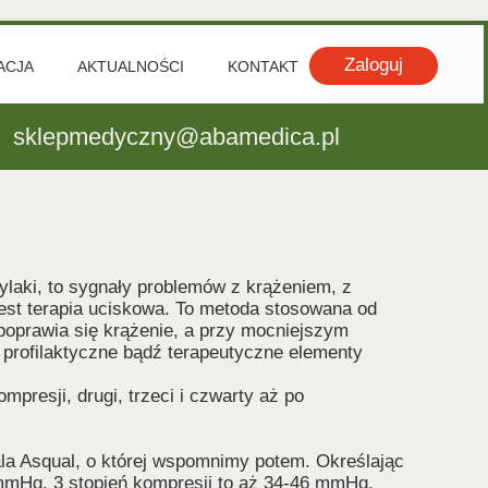
Zaloguj
ACJA
AKTUALNOŚCI
KONTAKT
OKOWY
sklepmedyczny@abamedica.pl
LANOWY
EK I PRZEDRAMIE
UKCJA WIĄZADEŁ KRZYŻOWYCH
TEZOPLASTYKA STAWÓW
ylaki, to sygnały problemów z krążeniem, z
est terapia uciskowa. To metoda stosowana od
 poprawia się krążenie, a przy mocniejszym
profilaktyczne bądź terapeutyczne elementy
presji, drugi, trzeci i czwarty aż po
ala Asqual, o której wspomnimy potem. Określając
mmHg, 3 stopień kompresji to aż 34-46 mmHg,