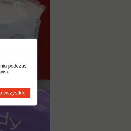
eniu podczas
wisu,
a wszystkie