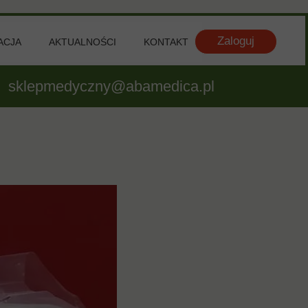
Zaloguj
ACJA
AKTUALNOŚCI
KONTAKT
OKOWY
sklepmedyczny@abamedica.pl
LANOWY
EK I PRZEDRAMIE
UKCJA WIĄZADEŁ KRZYŻOWYCH
TEZOPLASTYKA STAWÓW